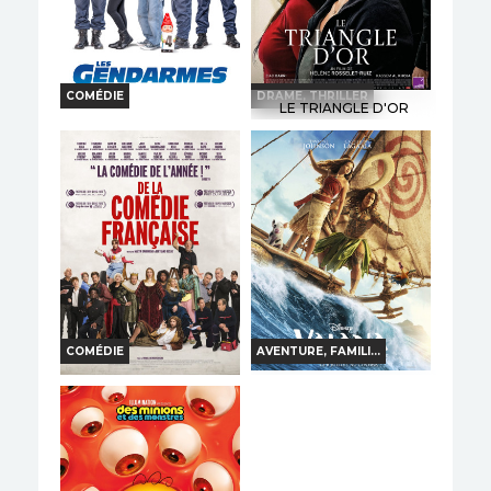
COMÉDIE
DRAME, THRILLER
LE TRIANGLE D'OR
LES GENDARMES
Horaires et Infos
Horaires et Infos
Bande-annonce
Bande-annonce
Réservation
Réservation
TOUT PUBLIC
VF
TOUT PUBLIC
VF
COMÉDIE
AVENTURE, FAMILI...
VAIANA, LA LÉGENDE
DE LA COMÉDIE-
DU BOUT DU MONDE
FRANÇAISE
Horaires et Infos
Horaires et Infos
Bande-annonce