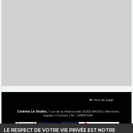
Haut de page
Cinéma Le Studio,
1 rue de la Miséricorde 20200 BASTIA |
Mentions
légales
|
Contact
| Tel : 0495311294
LE RESPECT DE VOTRE VIE PRIVÉE EST NOTRE