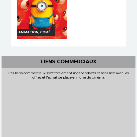
Bande-annonce
Réservation
Réservation
TOUT PUBLIC
VF
TOUT PUBLIC
VF
ANIMATION, COMÉ...
DES MINIONS ET DES
MONSTRES
Horaires et Infos
LIENS COMMERCIAUX
Bande-annonce
Ces liens commerciaux sont totalement indépendants et sans lien avec les
offres et l'achat de place en ligne du cinéma.
Réservation
TOUT PUBLIC
VF